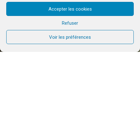
Accepter les cookies
Refuser
Voir les préférences
Les frères de la Communauté et de la
Communion ont vécu un temps Ora et
Labora du 11 au 15 mai dernier. Ce fut
l’occasion pour les frères de rendre le Chêne
de Mambré, notre lieu de retraite à Trou d’Eau
Douce, un lieu plus accueillant et plus
convivial, dans une ambiance de travail et de