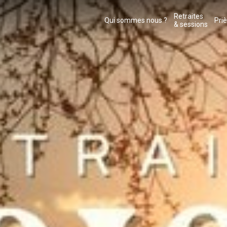
Retraites
Qui sommes nous ?
Pri
& sessions