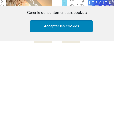
PROPOSITION PASSÉE
PROP
12
10
16
MAR
MAR
MAR
026
2025
2025
Gérer le consentement aux cookies
Accepter les cookies
JEUNES 18-30 ANS
JEUNES 18-30 ANS
JERICHO 2026
JERICHO 2025
CHO: une invitation aux
La Mission Jeunes 18-30
eunes de 18 à 30 ans
Communauté du Chemin N
propose une retraite part
pour poser les bases de
en 2025 !!
e de Mambré, Trou d'Eau Douce
Chêne de Mambré, Trou d'