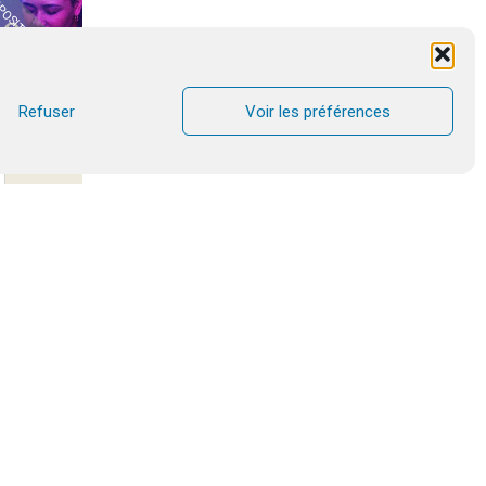
OSITION PASSÉE
Refuser
Voir les préférences
 de la
euf te
iculière
 ta vie
Eau Douce